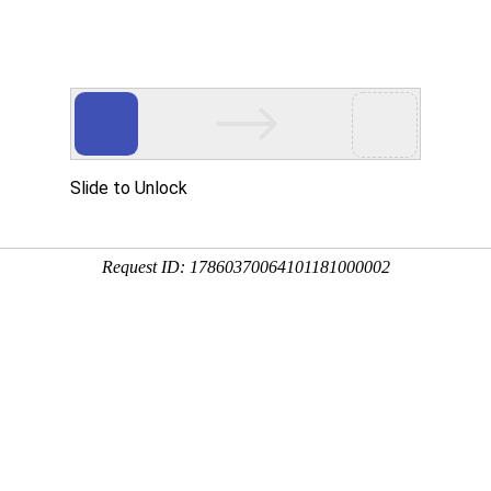
讯
资本
数据
政策
展会
人物
产业
标机如何选？
全，涵盖激光打标、气动打标两大核心系列，包含台式光纤激
激光打标机、CO?激光打标机、台式气动打标机、一机多头打
脉冲激光打标机等，可满足四川...
2026-05-29 18:02:22
4