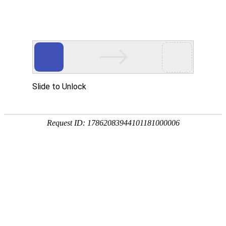
网站首页
搜索
条件筛选
栏
目
分
类
不限
资讯
资本
数据
政策
展会
人物
产业
解析
综合