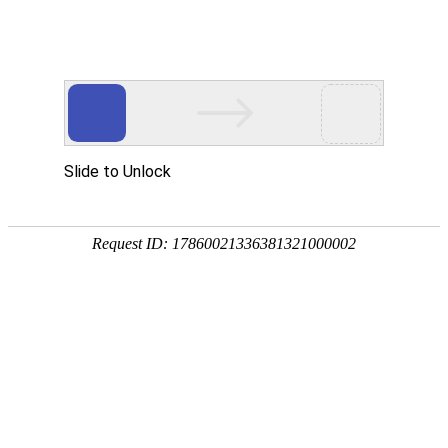
网站首页
搜索
条件筛选
栏
目
分
类
不限
资讯
资本
数据
政策
展会
人物
产业
解析
综合