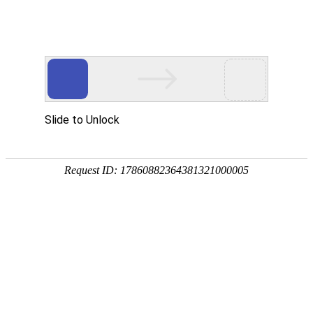
首页
>
综合
>
内容
2026年广州全屋定制/家居定制/ENF
级环保板材/衣柜定制/万华禾香板材
TOP5！黄埔区白云区增城区等地本
地门店性价比高口碑好
2026-05-26 10:42:29
综合
网站来源：中国建材在线
0
2026年广州全屋定制/家居定制/ENF级环保板材/衣柜定