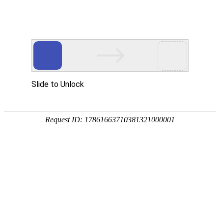
首页
>
资讯
>
地板
>
内容
2026年焕新：四川重竹木地板厂家严
选推荐，源头工厂直供更靠谱
2026-05-25 18:12:37
地板
网站来源：中国建材在线
0
成都美屋木结构工程有限公司位于四川省成都市青白江
区弥牟镇八阵大道666号华川银地国际建材城卫浴区14栋11-
16号，是西南地区专业的重竹木地板生产批发企业。随
着"以竹代塑"政策深入推进和绿色建筑理念普及，重竹木地