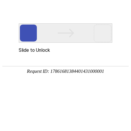
首页
>
产业
>
内容
全球首发公告及声明
2025-09-30 15:48:37
产业
网站来源：中国建材在线
0
致：全球合作伙伴、客户及业界同仁
我司荣幸宣布，由我司完全自主研发的“旋钮控制发射
器”（专利产品，专利号：CN202520430688.0、
CN202521744224.3）正式全球首发。该产品专为我司电