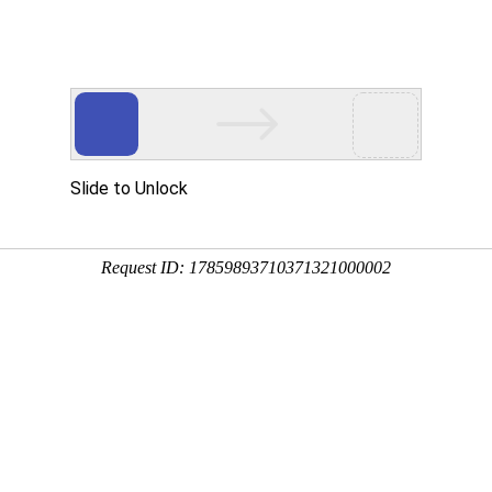
讯
资本
数据
政策
展会
人物
产业
“中品榜”双项荣誉，展现品牌多
5-04-23 11:24:44
0