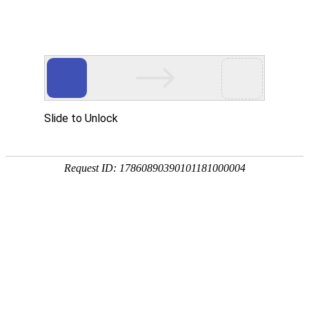
首页
>
资讯
>
地板
>
内容
全屋定制优选皇家甄选ENF级生态
板，筑造绿色品质家居
2025-01-10 11:07:03
地板
网站来源：中国建材在线
0
在当今这个追求品质生活的时代，家居环境不仅承载着居住
的功能，更成为了人们品味与健康理念的重要体现。皇家甄
选板材，作为家居建材行业的佼佼者，以其精心打造的ENF
级生态板，成为了全屋定制的理想之选，引领着家居生活的