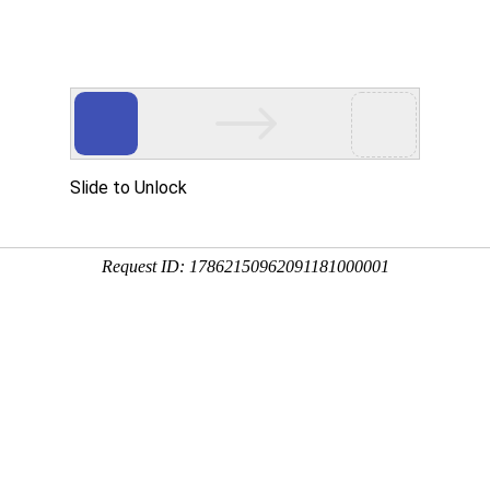
讯
资本
数据
政策
展会
人物
产业
品牌,让新房装修告别瓷砖缝
4-10-23 17:13:27
0