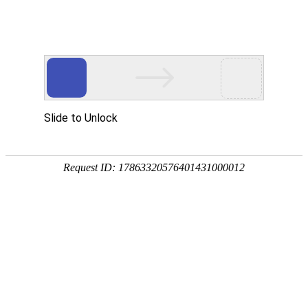
首页
>
政策
>
内容
应对重污染过程，河南水泥建材等行
业企业减排幅度达80%
2019-12-31 00:34:08
0
政策
12月25日，从河南省污染防治攻坚办获悉，为应对重污染天
气，全省9个省辖市和济源产城融合示范区启动了红色预
警，8个省辖市启动了橙色预警。据天气预报，12月26日至
27日，雾霾消散，这轮波及全省的重污染过程结束，不过，
随后又将有一轮中度以上污染过程。