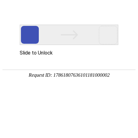
首页
>
资本
>
内容
首季净利大增3.8倍 中国建材
(03323)涨逾5%
2018-05-04 10:05:51
0
资本
智通财经APP获悉，受惠于水泥价格的上涨 ，中国建材
(03323)一季度实现净利润9.08亿元，同比增长3.8倍，刺激
股价盘中拉升5.86%。截至11时09分，涨4.06%，报价9.22
港元，成交额为2.04亿港元。